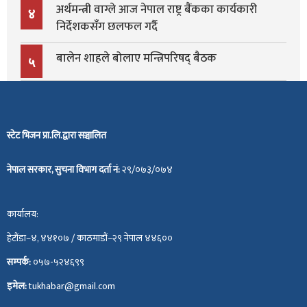
अर्थमन्त्री वाग्ले आज नेपाल राष्ट्र बैंकका कार्यकारी
४
निर्देशकसँग छलफल गर्दै
बालेन शाहले बोलाए मन्त्रिपरिषद् बैठक
५
स्टेट भिजन प्रा.लि.द्वारा सञ्चालित
नेपाल सरकार, सुचना विभाग दर्ता नं:
२९/०७३/०७४
कार्यालय:
हेटौंडा–४, ४४१०७ / काठमाडौं–२९ नेपाल ४४६००
सम्पर्क:
०५७-५२४६९९
इमेल:
tukhabar@gmail.com