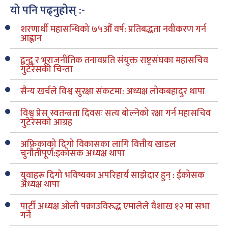
यो पनि पढ्नुहोस् :-
शरणार्थी महासन्धिको ७५औँ वर्ष: प्रतिबद्धता नवीकरण गर्न
आह्वान
द्वन्द्व र भूराजनीतिक तनावप्रति संयुक्त राष्ट्रसंघका महासचिव
गुटेर्रेसको चिन्ता
सैन्य खर्चले विश्व सुरक्षा संकटमा: अध्यक्ष लोकबहादुर थापा
विश्व प्रेस स्वतन्त्रता दिवसः सत्य बोल्नेको रक्षा गर्न महासचिव
गुटेरेसको आग्रह
अफ्रिकाको दिगो विकासका लागि वित्तीय खाडल
चुनौतीपूर्ण:इकोसक अध्यक्ष थापा
युवाहरू दिगो भविष्यका अपरिहार्य साझेदार हुन् : ईकोसक
अध्यक्ष थापा
पार्टी अध्यक्ष ओली पक्राउविरुद्ध एमालेले वैशाख १२ मा सभा
गर्ने