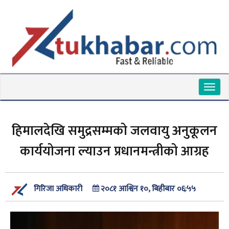
Toggl
naviga
हिमालदेखि समुद्रसम्मको जलवायु अनुकूलन
कार्ययोजना ल्याउन प्रधानमन्त्रीको आग्रह
२०८१ आश्विन १०, बिहीबार ०६:५५
गिरिजा अधिकारी