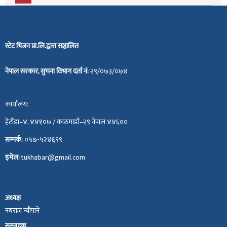
स्टेट भिजन प्रा.लि.द्वारा सञ्चालित
नेपाल सरकार, सुचना विभाग दर्ता नं:
२९/०७३/०७४
कार्यालय:
हेटौंडा–४, ४४१०७ / काठमाडौं–२९ नेपाल ४४६००
सम्पर्क:
०५७-५२४६९९
इमेल:
tukhabar@gmail.com
अध्यक्ष
नबराज न्यौपाने
सम्पादक