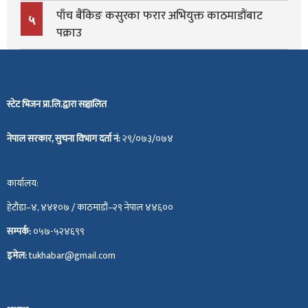
पाँच बैंकिङ कसुरका फरार अभियुक्त काठमाडौंबाट
५
पक्राउ
स्टेट भिजन प्रा.लि.द्वारा सञ्चालित
नेपाल सरकार, सुचना विभाग दर्ता नं:
२९/०७३/०७४
कार्यालय:
हेटौंडा–४, ४४१०७ / काठमाडौं–२९ नेपाल ४४६००
सम्पर्क:
०५७-५२४६९९
इमेल:
tukhabar@gmail.com