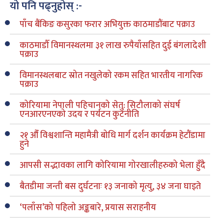
यो पनि पढ्नुहोस् :-
पाँच बैंकिङ कसुरका फरार अभियुक्त काठमाडौंबाट पक्राउ
काठमाडौँ विमानस्थलमा ३१ लाख रुपैयाँसहित दुई बंगलादेशी
पक्राउ
विमानस्थलबाट स्रोत नखुलेको रकम सहित भारतीय नागरिक
पक्राउ
कोरियामा नेपाली पहिचानको सेतु: सिटौलाको संघर्ष
एनआरएनएको उदय र पर्यटन कुटनीति
२१ औँ विश्वशान्ति महामैत्री बोधि मार्ग दर्शन कार्यक्रम हेटौंडामा
हुने
आपसी सद्भावका लागि कोरियामा गोरखालीहरुको भेला हुँदै
बैतडीमा जन्ती बस दुर्घटनाः १३ जनाको मृत्यु, ३४ जना घाइते
‘पलाँस’को पहिलो अङ्कबारे, प्रयास सराहनीय