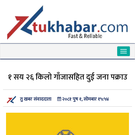
Toggl
naviga
१ सय २६ किलो गाँजासहित दुई जना पक्राउ
२०८१ पुष १, सोमबार १५:५४
तु खबर संवाददाता