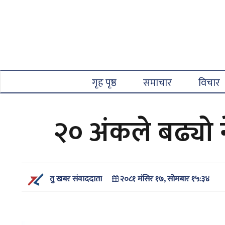
गृह पृष्ठ
समाचार
विचार
२० अंकले बढ्यो 
२०८१ मंसिर १७, सोमबार १५:३४
तु खबर संवाददाता