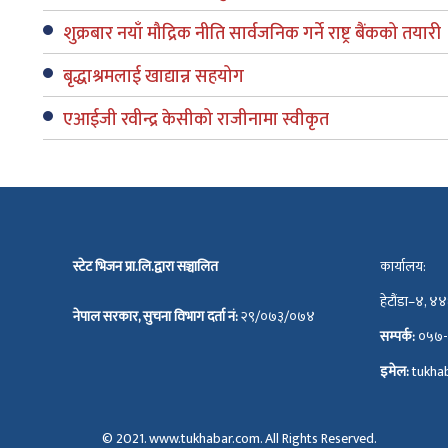
शुक्रबार नयाँ मौद्रिक नीति सार्वजनिक गर्ने राष्ट्र बैंकको तयारी
बृद्धाश्रमलाई खाद्यान्न सहयोग
एआईजी रवीन्द्र केसीको राजीनामा स्वीकृत
स्टेट भिजन प्रा.लि.द्वारा सञ्चालित
कार्यालय:
हेटौंडा–४, 
नेपाल सरकार, सुचना विभाग दर्ता नं:
२९/०७३/०७४
सम्पर्क:
०५७-
इमेल:
tukha
© 2021. www.tukhabar.com. All Rights Reserved.