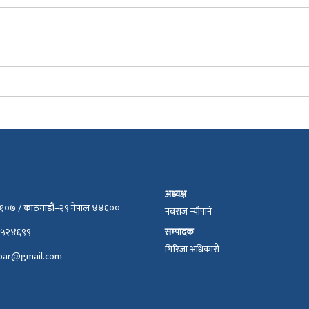
अध्यक्ष
४४१०७ / काठमाडौं–२९ नेपाल ४४६००
नबराज न्यौपाने
५२४६९९
सम्पादक
गिरिजा अधिकारी
bar@gmail.com