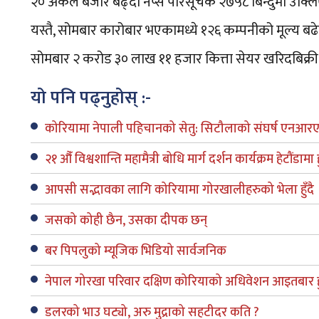
२० अंकले बजार बढ्दा नेप्से परिसूचक २७५८ बिन्दुमा उक
यस्तै, सोमबार कारोबार भएकामध्ये १२६ कम्पनीको मूल्य बढे
सोमबार २ करोड ३० लाख ११ हजार कित्ता सेयर खरिदबिक्र
यो पनि पढ्नुहोस् :-
कोरियामा नेपाली पहिचानको सेतु: सिटौलाको संघर्ष एनआर
२१ औँ विश्वशान्ति महामैत्री बोधि मार्ग दर्शन कार्यक्रम हेटौंडामा ह
आपसी सद्भावका लागि कोरियामा गोरखालीहरुको भेला हुँदै
जसको कोही छैन, उसका दीपक छन्
बर पिपलुको म्यूजिक भिडियो सार्वजनिक
नेपाल गोरखा परिवार दक्षिण कोरियाको अधिवेशन आइतबार हु
डलरको भाउ घट्यो, अरु मुद्राको सहटीदर कति ?