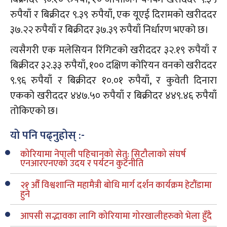
रुपैयाँ र बिक्रीदर ९.३९ रुपैयाँ, एक यूएई दिरामको खरीददर
३७.२२ रुपैयाँ र बिक्रीदर ३७.३९ रुपैयाँ निर्धारण भएको छ।
त्यसैगरी एक मलेसियन रिंगिटको खरीददर ३२.१९ रुपैयाँ र
बिक्रीदर ३२.३३ रुपैयाँ, १०० दक्षिण कोरियन वनको खरीददर
९.९६ रुपैयाँ र बिक्रीदर १०.०१ रुपैयाँ, र कुवेती दिनारा
एकको खरीददर ४४७.५० रुपैयाँ र बिक्रीदर ४४९.४६ रुपैयाँ
तोकिएको छ।
यो पनि पढ्नुहोस् :-
कोरियामा नेपाली पहिचानको सेतु: सिटौलाको संघर्ष
एनआरएनएको उदय र पर्यटन कुटनीति
२१ औँ विश्वशान्ति महामैत्री बोधि मार्ग दर्शन कार्यक्रम हेटौंडामा
हुने
आपसी सद्भावका लागि कोरियामा गोरखालीहरुको भेला हुँदै