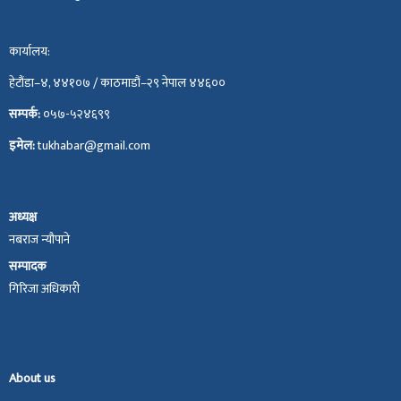
कार्यालय:
हेटौंडा–४, ४४१०७ / काठमाडौं–२९ नेपाल ४४६००
सम्पर्क:
०५७-५२४६९९
इमेल:
tukhabar@gmail.com
अध्यक्ष
नबराज न्यौपाने
सम्पादक
गिरिजा अधिकारी
About us