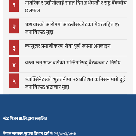
नागरिक र उद्योगीलाई राहत दिन अर्थमन्त्री र राष्ट्र बैंकबीच
१
छलफल
भ्रष्टाचारको आरोपमा आठबीसकोटका मेयरसहित ११
२
जनाविरुद्ध मुद्दा
कन्सुलर प्रमाणीकरण सेवा पूर्ण रूपमा अनलाइन
३
यस्ता छन् आज बसेको मन्त्रिपरिषद् बैठकका ८ निर्णय
४
भ्याक्सिनेटरको भुक्तानीमा २० प्रतिशत कमिसन माग्ने दुई
५
जनाविरुद्ध भ्रष्टाचार मुद्दा
स्टेट भिजन प्रा.लि.द्वारा सञ्चालित
नेपाल सरकार, सुचना विभाग दर्ता नं:
२९/०७३/०७४