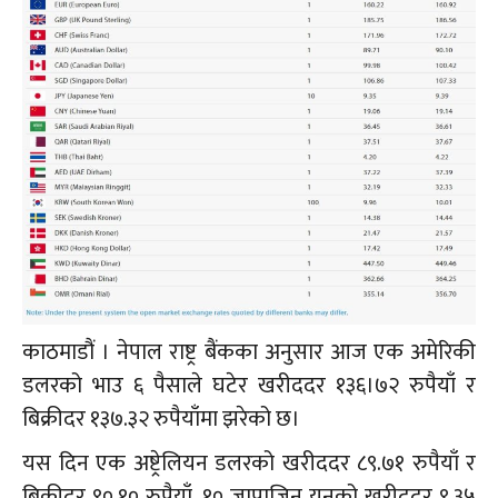
काठमाडौं । नेपाल राष्ट्र बैंकका अनुसार आज एक अमेरिकी
डलरको भाउ ६ पैसाले घटेर खरीददर १३६।७२ रुपैयाँ र
बिक्रीदर १३७.३२ रुपैयाँमा झरेको छ।
यस दिन एक अष्ट्रेलियन डलरको खरीददर ८९.७१ रुपैयाँ र
बिक्रीदर ९०.१० रुपैयाँ, १० जापाजिन यनको खरीददर ९.३५