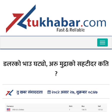
Toggl
naviga
डलरको भाउ घट्यो, अरु मुद्राको सहटीदर कति
?
२०८२ असार २७, शुक्रबार ०८:४७
तु खबर संवाददाता