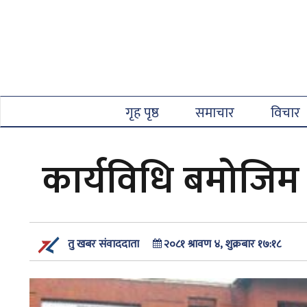
गृह पृष्ठ
समाचार
विचार
कार्यविधि बमोजिम स
२०८१ श्रावण ४, शुक्रबार १७:१८
तु खबर संवाददाता