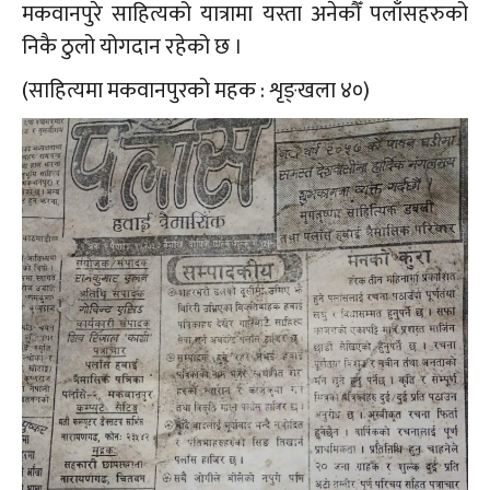
मकवानपुरे साहित्यको यात्रामा यस्ता अनेकौँ पलाँसहरुको
निकै ठुलो योगदान रहेको छ ।
(साहित्यमा मकवानपुरको महक : शृङ्खला ४०)