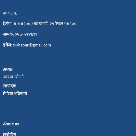
कार्यालय:
हेटौंडा–४, ४४१०७ / काठमाडौं–२९ नेपाल ४४६००
सम्पर्क:
०५७-५२४६९९
इमेल:
tukhabar@gmail.com
अध्यक्ष
नबराज न्यौपाने
सम्पादक
गिरिजा अधिकारी
About us
हाम्रो टिम