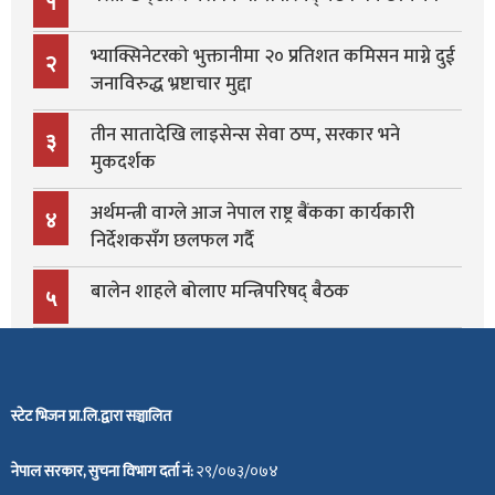
१
भ्याक्सिनेटरको भुक्तानीमा २० प्रतिशत कमिसन माग्ने दुई
२
जनाविरुद्ध भ्रष्टाचार मुद्दा
तीन सातादेखि लाइसेन्स सेवा ठप्प, सरकार भने
३
मुकदर्शक
अर्थमन्त्री वाग्ले आज नेपाल राष्ट्र बैंकका कार्यकारी
४
निर्देशकसँग छलफल गर्दै
बालेन शाहले बोलाए मन्त्रिपरिषद् बैठक
५
स्टेट भिजन प्रा.लि.द्वारा सञ्चालित
नेपाल सरकार, सुचना विभाग दर्ता नं:
२९/०७३/०७४