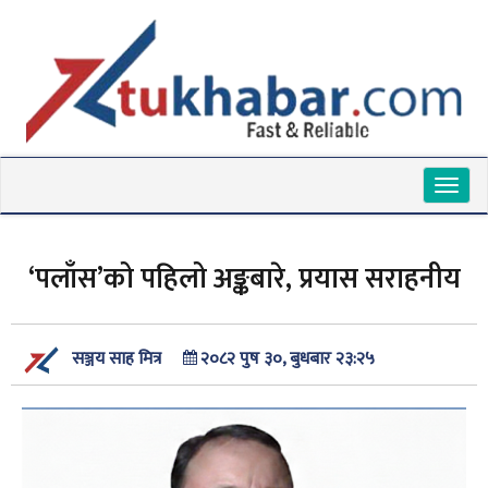
Toggl
naviga
‘पलाँस’को पहिलो अङ्कबारे, प्रयास सराहनीय
२०८२ पुष ३०, बुधबार २३:२५
सञ्जय साह मित्र