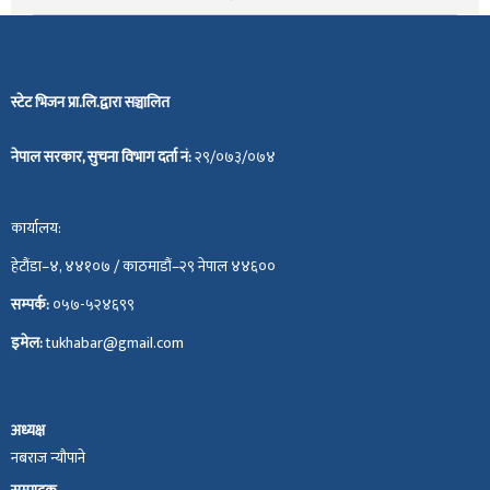
स्टेट भिजन प्रा.लि.द्वारा सञ्चालित
नेपाल सरकार, सुचना विभाग दर्ता नं:
२९/०७३/०७४
कार्यालय:
हेटौंडा–४, ४४१०७ / काठमाडौं–२९ नेपाल ४४६००
सम्पर्क:
०५७-५२४६९९
इमेल:
tukhabar@gmail.com
अध्यक्ष
नबराज न्यौपाने