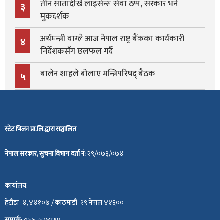
तीन सातादेखि लाइसेन्स सेवा ठप्प, सरकार भने
३
मुकदर्शक
अर्थमन्त्री वाग्ले आज नेपाल राष्ट्र बैंकका कार्यकारी
४
निर्देशकसँग छलफल गर्दै
बालेन शाहले बोलाए मन्त्रिपरिषद् बैठक
५
स्टेट भिजन प्रा.लि.द्वारा सञ्चालित
नेपाल सरकार, सुचना विभाग दर्ता नं:
२९/०७३/०७४
कार्यालय:
हेटौंडा–४, ४४१०७ / काठमाडौं–२९ नेपाल ४४६००
सम्पर्क:
०५७-५२४६९९