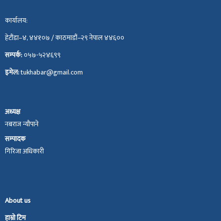
कार्यालय:
हेटौंडा–४, ४४१०७ / काठमाडौं–२९ नेपाल ४४६००
सम्पर्क:
०५७-५२४६९९
इमेल:
tukhabar@gmail.com
अध्यक्ष
नबराज न्यौपाने
सम्पादक
गिरिजा अधिकारी
About us
हाम्रो टिम