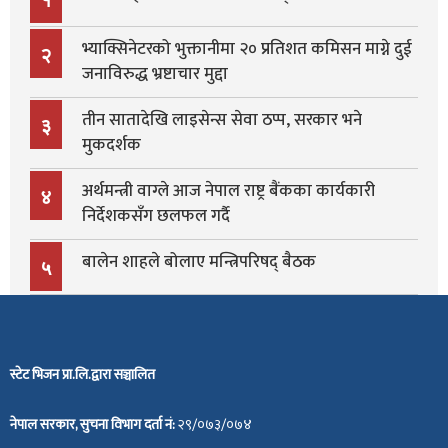
भ्याक्सिनेटरको भुक्तानीमा २० प्रतिशत कमिसन माग्ने दुई
२
जनाविरुद्ध भ्रष्टाचार मुद्दा
तीन सातादेखि लाइसेन्स सेवा ठप्प, सरकार भने
३
मुकदर्शक
अर्थमन्त्री वाग्ले आज नेपाल राष्ट्र बैंकका कार्यकारी
४
निर्देशकसँग छलफल गर्दै
बालेन शाहले बोलाए मन्त्रिपरिषद् बैठक
५
स्टेट भिजन प्रा.लि.द्वारा सञ्चालित
नेपाल सरकार, सुचना विभाग दर्ता नं:
२९/०७३/०७४