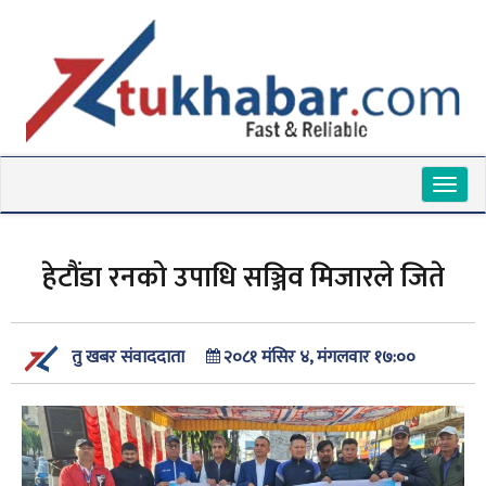
Toggl
naviga
हेटौंडा रनको उपाधि सञ्जिव मिजारले जिते
२०८१ मंसिर ४, मंगलवार १७:००
तु खबर संवाददाता