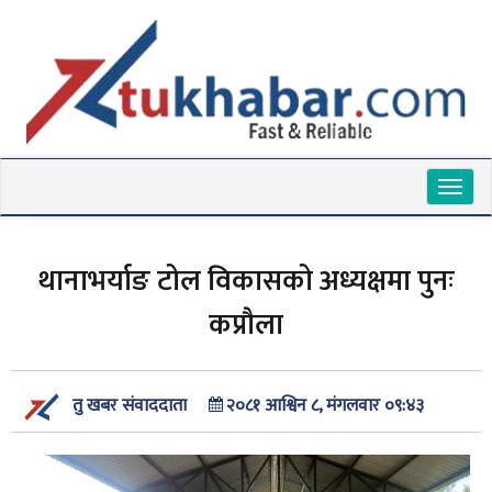
Toggl
naviga
थानाभर्याङ टोल विकासको अध्यक्षमा पुनः
कप्रौला
२०८१ आश्विन ८, मंगलवार ०९:४३
तु खबर संवाददाता