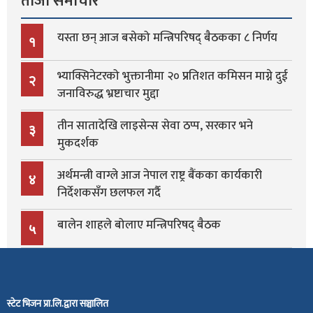
ताजा समाचार
यस्ता छन् आज बसेको मन्त्रिपरिषद् बैठकका ८ निर्णय
१
भ्याक्सिनेटरको भुक्तानीमा २० प्रतिशत कमिसन माग्ने दुई
२
जनाविरुद्ध भ्रष्टाचार मुद्दा
तीन सातादेखि लाइसेन्स सेवा ठप्प, सरकार भने
३
मुकदर्शक
अर्थमन्त्री वाग्ले आज नेपाल राष्ट्र बैंकका कार्यकारी
४
निर्देशकसँग छलफल गर्दै
बालेन शाहले बोलाए मन्त्रिपरिषद् बैठक
५
स्टेट भिजन प्रा.लि.द्वारा सञ्चालित