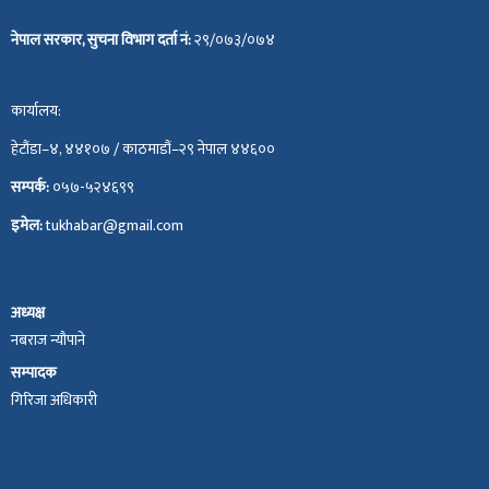
नेपाल सरकार, सुचना विभाग दर्ता नं:
२९/०७३/०७४
कार्यालय:
हेटौंडा–४, ४४१०७ / काठमाडौं–२९ नेपाल ४४६००
सम्पर्क:
०५७-५२४६९९
इमेल:
tukhabar@gmail.com
अध्यक्ष
नबराज न्यौपाने
सम्पादक
गिरिजा अधिकारी