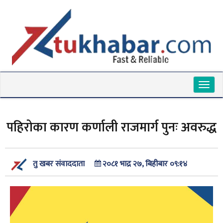
Toggl
naviga
पहिरोका कारण कर्णाली राजमार्ग पुनः अवरुद्ध
२०८१ भाद्र २७, बिहीबार ०९:१४
तु खबर संवाददाता