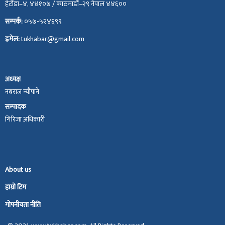
हेटौंडा–४, ४४१०७ / काठमाडौं–२९ नेपाल ४४६००
सम्पर्क:
०५७-५२४६९९
इमेल:
tukhabar@gmail.com
अध्यक्ष
नबराज न्यौपाने
सम्पादक
गिरिजा अधिकारी
About us
हाम्रो टिम
गोपनीयता नीति