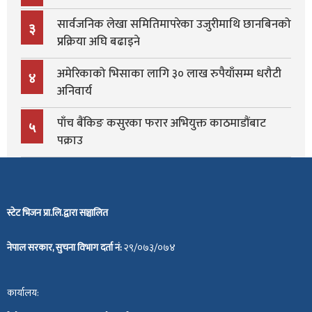
सार्वजनिक लेखा समितिमापरेका उजुरीमाथि छानबिनको
३
प्रक्रिया अघि बढाइने
अमेरिकाको भिसाका लागि ३० लाख रुपैयाँसम्म धरौटी
४
अनिवार्य
पाँच बैंकिङ कसुरका फरार अभियुक्त काठमाडौंबाट
५
पक्राउ
स्टेट भिजन प्रा.लि.द्वारा सञ्चालित
नेपाल सरकार, सुचना विभाग दर्ता नं:
२९/०७३/०७४
कार्यालय: