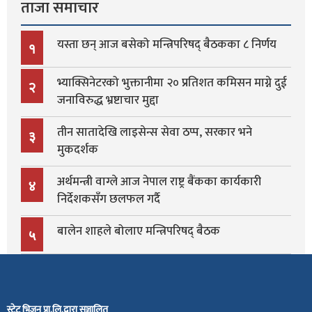
ताजा समाचार
यस्ता छन् आज बसेको मन्त्रिपरिषद् बैठकका ८ निर्णय
१
भ्याक्सिनेटरको भुक्तानीमा २० प्रतिशत कमिसन माग्ने दुई
२
जनाविरुद्ध भ्रष्टाचार मुद्दा
तीन सातादेखि लाइसेन्स सेवा ठप्प, सरकार भने
३
मुकदर्शक
अर्थमन्त्री वाग्ले आज नेपाल राष्ट्र बैंकका कार्यकारी
४
निर्देशकसँग छलफल गर्दै
बालेन शाहले बोलाए मन्त्रिपरिषद् बैठक
५
स्टेट भिजन प्रा.लि.द्वारा सञ्चालित