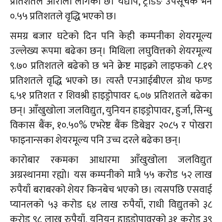
प्रतिशतले ओरालो लागेको छ। यद्यपि, ट्रेडिङ उपसूचक भने
०.५५ प्रतिशतले वृद्धि भएको छ।
समग्र बजार घटेको दिन पनि केही कम्पनीका शेयरमूल्य
उल्लेख्य रूपमा बढेका छन्। मिथिला लघुवित्तको शेयरमूल्य
९.७० प्रतिशतले बढेको छ भने क्रेष्ट माइक्रो लाइफको ८.१९
प्रतिशतले वृद्धि भएको छ। त्यस्तै एनआईबीएल ग्रोथ फण्ड
६.५१ प्रतिशत र शिवश्री हाइड्रोपावर ६.०७ प्रतिशतले बढेका
छन्। आँखुखोला जलविद्युत, युनियन हाइड्रोपावर, हुर्जा, सिन्धु
विकास बैंक, १०.५०% एभरेष्ट बैंक डिबेञ्चर २०८५ र पोखरा
फाइनान्सका शेयरमूल्य पनि उच्च दरले बढेका छन्।
कारोबार रकमका आधारमा आँखुखोला जलविद्युत
अग्रस्थानमा रह्यो। यस कम्पनीको मात्रै ५५ करोड ५२ लाख
रुपैयाँ बराबरको शेयर किनबेच भएको छ। त्यसपछि एसवाई
प्यानलको ५३ करोड ६४ लाख रुपैयाँ, राधी विद्युतको ३८
करोड ९८ लाख रुपैयाँ, युनियन हाइड्रोपावरको ३१ करोड ३९