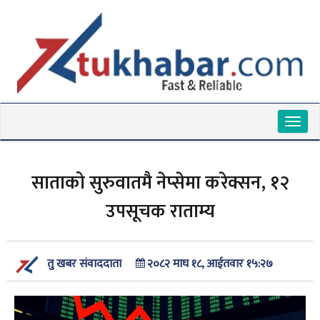
Toggl
naviga
साताको सुरुवातमै नेप्सेमा करेक्सन, १२
उपसूचक राताम्य
२०८२ माघ १८, आईतवार १५:२७
तु खबर संवाददाता