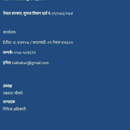
नेपाल सरकार, सुचना विभाग दर्ता नं:
२९/०७३/०७४
कार्यालय:
हेटौंडा–४, ४४१०७ / काठमाडौं–२९ नेपाल ४४६००
सम्पर्क:
०५७-५२४६९९
इमेल:
tukhabar@gmail.com
अध्यक्ष
नबराज न्यौपाने
सम्पादक
गिरिजा अधिकारी