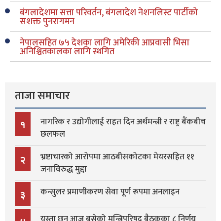
बंगलादेशमा सत्ता परिवर्तन, बंगलादेश नेशनलिस्ट पार्टीको
सशक्त पुनरागमन
नेपालसहित ७५ देशका लागि अमेरिकी आप्रवासी भिसा
अनिश्चितकालका लागि स्थगित
ताजा समाचार
नागरिक र उद्योगीलाई राहत दिन अर्थमन्त्री र राष्ट्र बैंकबीच
१
छलफल
भ्रष्टाचारको आरोपमा आठबीसकोटका मेयरसहित ११
२
जनाविरुद्ध मुद्दा
कन्सुलर प्रमाणीकरण सेवा पूर्ण रूपमा अनलाइन
३
यस्ता छन् आज बसेको मन्त्रिपरिषद् बैठकका ८ निर्णय