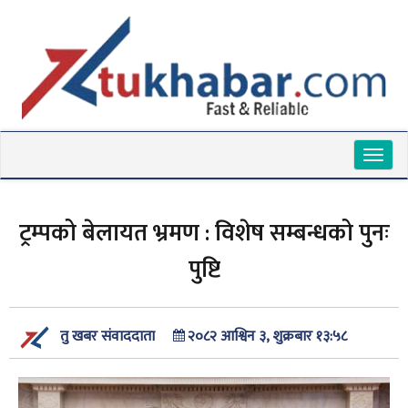
Toggl
naviga
ट्रम्पको बेलायत भ्रमण : विशेष सम्बन्धको पुनः
पुष्टि
२०८२ आश्विन ३, शुक्रबार १३:५८
तु खबर संवाददाता