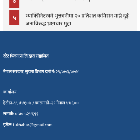
४
भ्याक्सिनेटरको भुक्तानीमा २० प्रतिशत कमिसन माग्ने दुई
५
जनाविरुद्ध भ्रष्टाचार मुद्दा
स्टेट भिजन प्रा.लि.द्वारा सञ्चालित
नेपाल सरकार, सुचना विभाग दर्ता नं:
२९/०७३/०७४
कार्यालय:
हेटौंडा–४, ४४१०७ / काठमाडौं–२९ नेपाल ४४६००
सम्पर्क:
०५७-५२४६९९
इमेल:
tukhabar@gmail.com