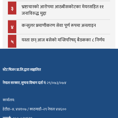
भ्रष्टाचारको आरोपमा आठबीसकोटका मेयरसहित ११
३
जनाविरुद्ध मुद्दा
कन्सुलर प्रमाणीकरण सेवा पूर्ण रूपमा अनलाइन
४
यस्ता छन् आज बसेको मन्त्रिपरिषद् बैठकका ८ निर्णय
५
स्टेट भिजन प्रा.लि.द्वारा सञ्चालित
नेपाल सरकार, सुचना विभाग दर्ता नं:
२९/०७३/०७४
कार्यालय:
हेटौंडा–४, ४४१०७ / काठमाडौं–२९ नेपाल ४४६००