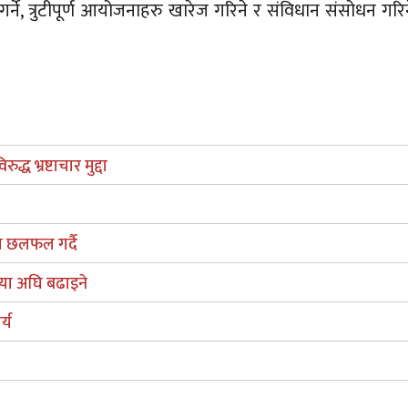
 गर्ने, त्रुटीपूर्ण आयोजनाहरु खारेज गरिने र संविधान संसोधन गर
्ध भ्रष्टाचार मुद्दा
सँग छलफल गर्दै
िया अघि बढाइने
्य