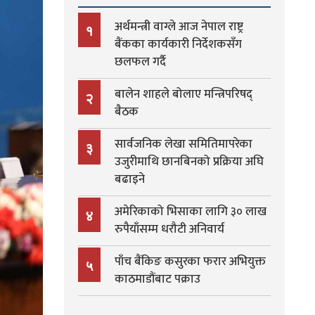
अर्थमन्त्री वाग्ले आज नेपाल राष्ट्र
१
बैंकका कार्यकारी निर्देशकसँग
छलफल गर्दै
बालेन शाहले बोलाए मन्त्रिपरिषद्
२
बैठक
सार्वजनिक लेखा समितिमापरेका
३
उजुरीमाथि छानबिनको प्रक्रिया अघि
बढाइने
अमेरिकाको भिसाका लागि ३० लाख
४
रुपैयाँसम्म धरौटी अनिवार्य
पाँच बैंकिङ कसुरका फरार अभियुक्त
५
काठमाडौंबाट पक्राउ