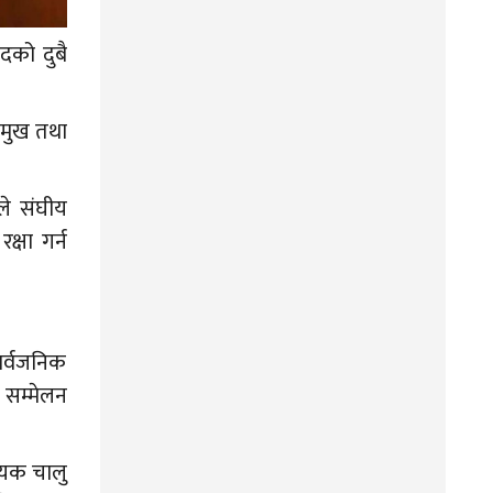
दको दुबै
भामुख तथा
नले संघीय
्षा गर्न
ार्वजनिक
 सम्मेलन
धेयक चालु