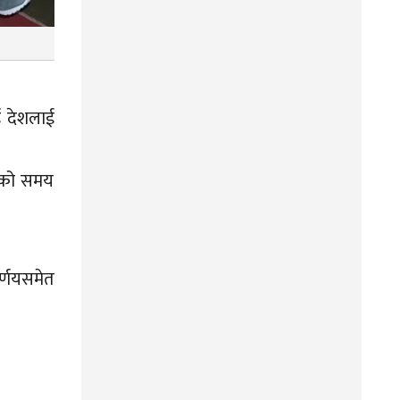
ई देशलाई
िनको समय
र्णयसमेत