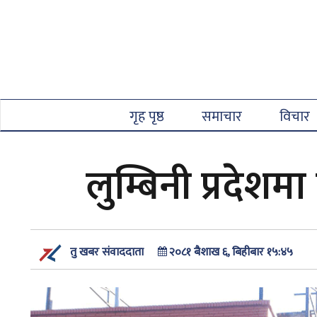
गृह पृष्ठ
समाचार
विचार
लुम्बिनी प्रदेशम
२०८१ बैशाख ६, बिहीबार १५:४५
तु खबर संवाददाता