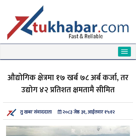
Toggl
naviga
औद्योगिक क्षेत्रमा १७ खर्ब ७८ अर्ब कर्जा, तर
उद्योग ४२ प्रतिशत क्षमतामै सीमित
२०८३ जेष्ठ ३१, आईतवार १५:१२
तु खबर संवाददाता