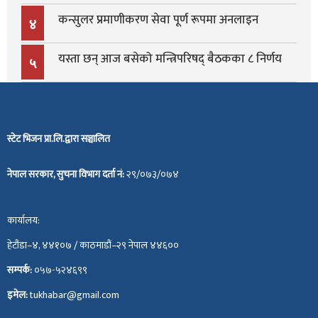
कन्सुलर प्रमाणीकरण सेवा पूर्ण रूपमा अनलाइन
४
यस्ता छन् आज बसेको मन्त्रिपरिषद् बैठकका ८ निर्णय
५
स्टेट भिजन प्रा.लि.द्वारा सञ्चालित
नेपाल सरकार, सुचना विभाग दर्ता नं:
२९/०७३/०७४
कार्यालय:
हेटौंडा–४, ४४१०७ / काठमाडौं–२९ नेपाल ४४६००
सम्पर्क:
०५७-५२४६९९
इमेल:
tukhabar@gmail.com