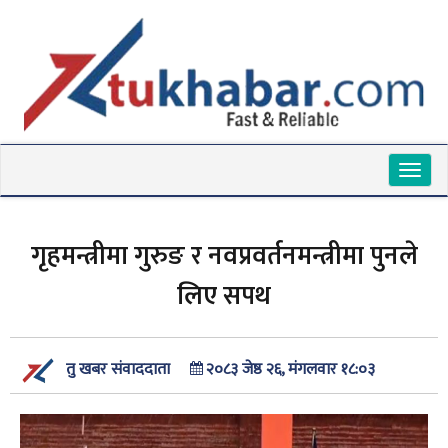
Toggl
naviga
गृहमन्त्रीमा गुरुङ र नवप्रवर्तनमन्त्रीमा पुनले
लिए सपथ
२०८३ जेष्ठ २६, मंगलवार १८:०३
तु खबर संवाददाता