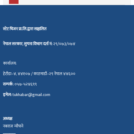
स्टेट भिजन प्रा.लि.द्वारा सञ्चालित
नेपाल सरकार, सुचना विभाग दर्ता नं:
२९/०७३/०७४
कार्यालय:
हेटौंडा–४, ४४१०७ / काठमाडौं–२९ नेपाल ४४६००
सम्पर्क:
०५७-५२४६९९
इमेल:
tukhabar@gmail.com
अध्यक्ष
नबराज न्यौपाने