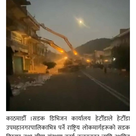
काठमाडौँ ।सडक डिभिजन कार्यालय हेटौँडाले हेटौँडा
उपमहानगरपालिकाभित्र पर्ने राष्ट्रिय लोकमार्गहरूको सडक