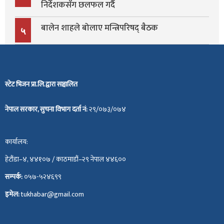
निर्देशकसँग छलफल गर्दै
बालेन शाहले बोलाए मन्त्रिपरिषद् बैठक
५
स्टेट भिजन प्रा.लि.द्वारा सञ्चालित
नेपाल सरकार, सुचना विभाग दर्ता नं:
२९/०७३/०७४
कार्यालय:
हेटौंडा–४, ४४१०७ / काठमाडौं–२९ नेपाल ४४६००
सम्पर्क:
०५७-५२४६९९
इमेल:
tukhabar@gmail.com