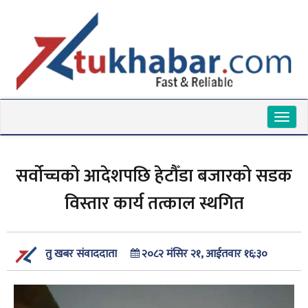
Toggl
naviga
सर्वोच्चको आदेशपछि हेटौँडा बजारको सडक
विस्तार कार्य तत्काल स्थगित
२०८२ मंसिर २१, आईतवार १६:३०
तु खबर संवाददाता