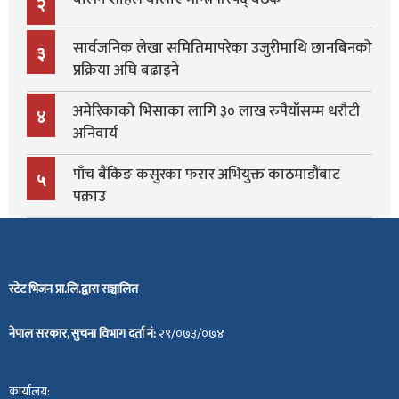
२
सार्वजनिक लेखा समितिमापरेका उजुरीमाथि छानबिनको
३
प्रक्रिया अघि बढाइने
अमेरिकाको भिसाका लागि ३० लाख रुपैयाँसम्म धरौटी
४
अनिवार्य
पाँच बैंकिङ कसुरका फरार अभियुक्त काठमाडौंबाट
५
पक्राउ
स्टेट भिजन प्रा.लि.द्वारा सञ्चालित
नेपाल सरकार, सुचना विभाग दर्ता नं:
२९/०७३/०७४
कार्यालय: