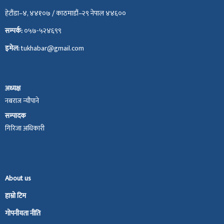
हेटौंडा–४, ४४१०७ / काठमाडौं–२९ नेपाल ४४६००
सम्पर्क:
०५७-५२४६९९
इमेल:
tukhabar@gmail.com
अध्यक्ष
नबराज न्यौपाने
सम्पादक
गिरिजा अधिकारी
About us
हाम्रो टिम
गोपनीयता नीति