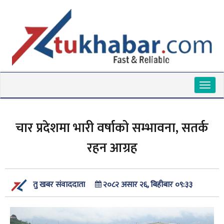
Toggl
naviga
चार प्रदेशमा भारी वर्षाको सम्भावना, सतर्क
रहन आग्रह
२०८२ असार २६, बिहीबार ०९:३३
तु खबर संवाददाता