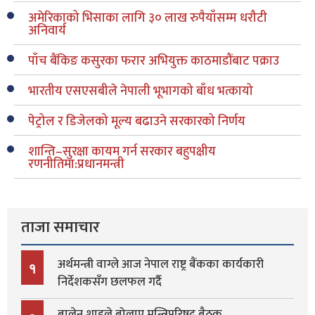
अमेरिकाको भिसाका लागि ३० लाख रुपैयाँसम्म धरौटी
अनिवार्य
पाँच बैंकिङ कसुरका फरार अभियुक्त काठमाडौंबाट पक्राउ
भारतीय एसएसबीले नेपाली भूभागको बाँध भत्कायो
पेट्रोल र डिजेलको मूल्य बढाउने सरकारको निर्णय
शान्ति–सुरक्षा कायम गर्न सरकार बहुपक्षीय
रणनीतिमा:प्रधानमन्त्री
ताजा समाचार
अर्थमन्त्री वाग्ले आज नेपाल राष्ट्र बैंकका कार्यकारी
१
निर्देशकसँग छलफल गर्दै
बालेन शाहले बोलाए मन्त्रिपरिषद् बैठक