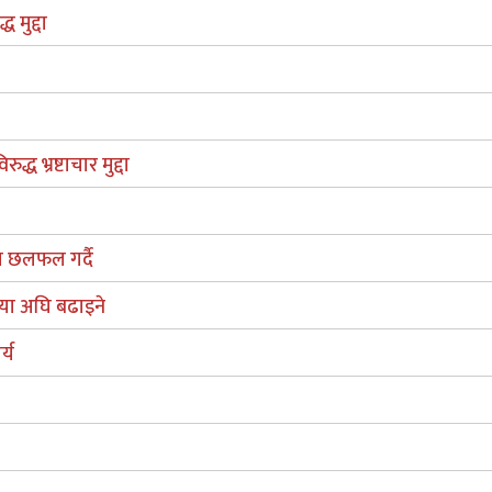
 मुद्दा
्ध भ्रष्टाचार मुद्दा
सँग छलफल गर्दै
िया अघि बढाइने
्य