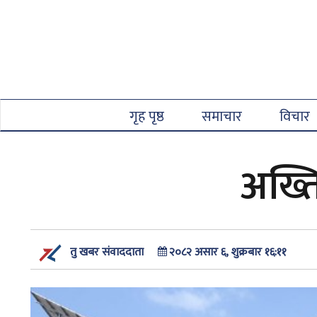
गृह पृष्ठ
समाचार
विचार
अख्ति
२०८२ असार ६, शुक्रबार १६:११
तु खबर संवाददाता