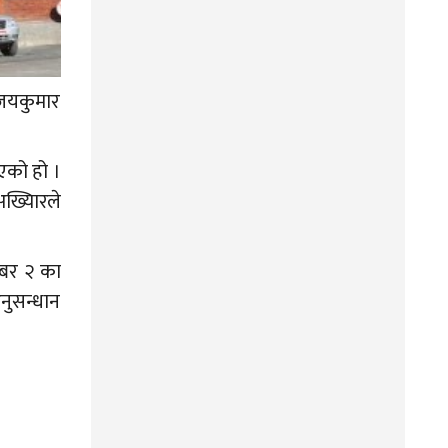
अजयकुमार
एको हो ।
अख्यिारले
्बर २ का
नुसन्धान