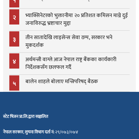
भ्याक्सिनेटरको भुक्तानीमा २० प्रतिशत कमिसन माग्ने दुई
२
जनाविरुद्ध भ्रष्टाचार मुद्दा
तीन सातादेखि लाइसेन्स सेवा ठप्प, सरकार भने
३
मुकदर्शक
अर्थमन्त्री वाग्ले आज नेपाल राष्ट्र बैंकका कार्यकारी
४
निर्देशकसँग छलफल गर्दै
बालेन शाहले बोलाए मन्त्रिपरिषद् बैठक
५
स्टेट भिजन प्रा.लि.द्वारा सञ्चालित
नेपाल सरकार, सुचना विभाग दर्ता नं:
२९/०७३/०७४