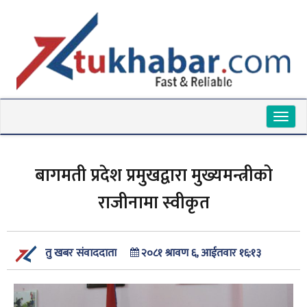
Toggl
naviga
बागमती प्रदेश प्रमुखद्वारा मुख्यमन्त्रीको
राजीनामा स्वीकृत
२०८१ श्रावण ६, आईतवार १६:१३
तु खबर संवाददाता