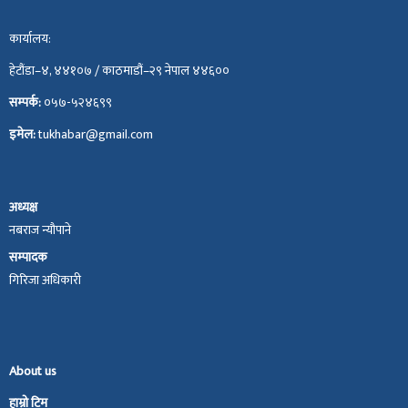
कार्यालय:
हेटौंडा–४, ४४१०७ / काठमाडौं–२९ नेपाल ४४६००
सम्पर्क:
०५७-५२४६९९
इमेल:
tukhabar@gmail.com
अध्यक्ष
नबराज न्यौपाने
सम्पादक
गिरिजा अधिकारी
About us
हाम्रो टिम