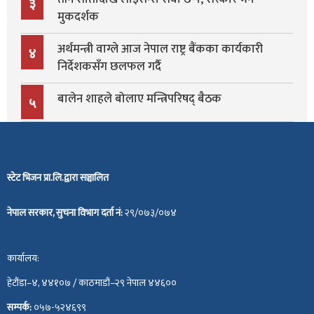
३
मुकदर्शक
अर्थमन्त्री वाग्ले आज नेपाल राष्ट्र बैंकका कार्यकारी
४
निर्देशकसँग छलफल गर्दै
बालेन शाहले बोलाए मन्त्रिपरिषद् बैठक
५
स्टेट भिजन प्रा.लि.द्वारा सञ्चालित
नेपाल सरकार, सुचना विभाग दर्ता नं:
२९/०७३/०७४
कार्यालय:
हेटौंडा–४, ४४१०७ / काठमाडौं–२९ नेपाल ४४६००
सम्पर्क:
०५७-५२४६९९