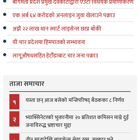
बागमती प्रदेश प्रमुख देवकोटाद्वारा एउटा विधेयक प्रमाणीकरण
एक अर्ब ६४ करोडको अनलाइन जुवा खेलाउने पक्राउ
अझै २२ लाख थान स्मार्ट लाइसेन्स छाप्न बाँकी
यी चार प्रदेशमा हिमपातको सम्भावना
लागूऔषधसहित हेटौंडाबाट चार जना पक्राउ
ताजा समाचार
यस्ता छन् आज बसेको मन्त्रिपरिषद् बैठकका ८ निर्णय
१
भ्याक्सिनेटरको भुक्तानीमा २० प्रतिशत कमिसन माग्ने दुई
२
जनाविरुद्ध भ्रष्टाचार मुद्दा
तीन सातादेखि लाइसेन्स सेवा ठप्प, सरकार भने