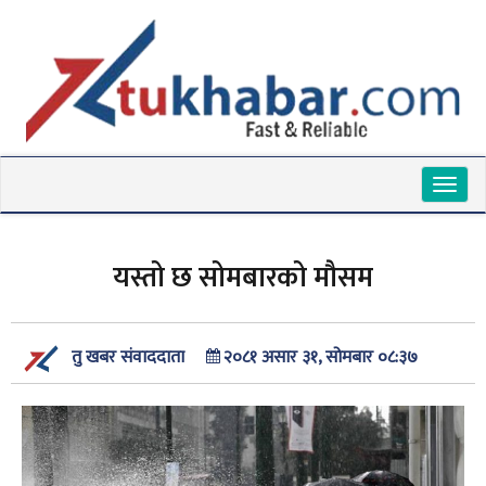
Toggl
naviga
यस्तो छ सोमबारको मौसम
२०८१ असार ३१, सोमबार ०८:३७
तु खबर संवाददाता