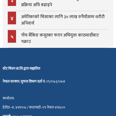
प्रक्रिया अघि बढाइने
अमेरिकाको भिसाका लागि ३० लाख रुपैयाँसम्म धरौटी
४
अनिवार्य
पाँच बैंकिङ कसुरका फरार अभियुक्त काठमाडौंबाट
५
पक्राउ
स्टेट भिजन प्रा.लि.द्वारा सञ्चालित
नेपाल सरकार, सुचना विभाग दर्ता नं:
२९/०७३/०७४
कार्यालय:
हेटौंडा–४, ४४१०७ / काठमाडौं–२९ नेपाल ४४६००