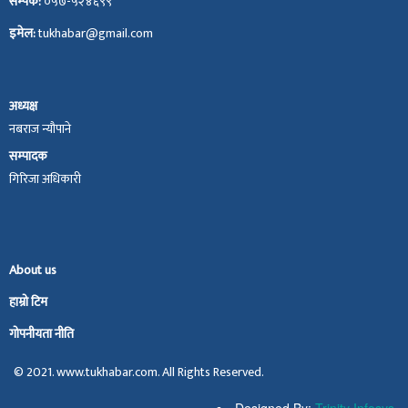
सम्पर्क:
०५७-५२४६९९
इमेल:
tukhabar@gmail.com
अध्यक्ष
नबराज न्यौपाने
सम्पादक
गिरिजा अधिकारी
About us
हाम्रो टिम
गोपनीयता नीति
© 2021. www.tukhabar.com. All Rights Reserved.
Designed By:
Trinity Infosys