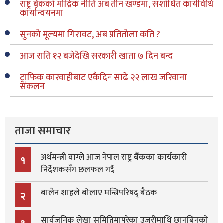
राष्ट्र बैंकको मौद्रिक नीति अब तीन खण्डमा, संशोधित कार्यविधि
कार्यान्वयनमा
सुनको मूल्यमा गिरावट, अब प्रतितोला कति ?
आज राति १२ बजेदेखि सरकारी खाता ७ दिन बन्द
ट्राफिक कारवाहीबाट एकैदिन साढे २२ लाख जरिवाना
संकलन
ताजा समाचार
अर्थमन्त्री वाग्ले आज नेपाल राष्ट्र बैंकका कार्यकारी
१
निर्देशकसँग छलफल गर्दै
बालेन शाहले बोलाए मन्त्रिपरिषद् बैठक
२
सार्वजनिक लेखा समितिमापरेका उजुरीमाथि छानबिनको
३