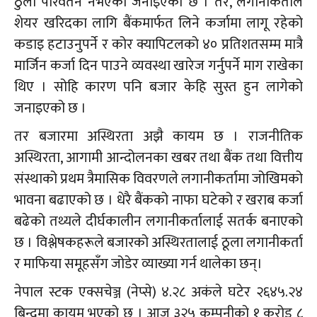
ठुलो परिवर्तन नभएको जनाइएको छ । तर, लगानीकर्ताले
शेयर खरिदका लागि बैंकमार्फत लिने कर्जामा लागू रहेको
कडाइ हटाउनुपर्ने र कोर क्यापिटलको ४० प्रतिशतसम्म मात्रै
मार्जिन कर्जा दिन पाउने व्यवस्था खारेज गर्नुपर्ने माग राखेका
थिए । सोहि कारण पनि बजार केहि सुस्त हुन लागेको
जनाइएको छ ।
तर बजारमा अस्थिरता अझै कायम छ । राजनीतिक
अस्थिरता, आगामी आन्दोलनका खबर तथा बैंक तथा वित्तीय
संस्थाको प्रथम त्रैमासिक विवरणले लगानीकर्तामा जोखिमको
भावना बढाएको छ । धेरै बैंकको नाफा घटेको र खराब कर्जा
बढेको तथ्यले दीर्घकालीन लगानीकर्तालाई सतर्क बनाएको
छ । विश्लेषकहरूले बजारको अस्थिरतालाई ठूला लगानीकर्ता
र माफिया समूहसँग जोडेर व्याख्या गर्न थालेका छन्।
नेपाल स्टक एक्सचेञ्ज (नेप्से) ४.२८ अकंले घटेर २६४५.२४
बिन्दुमा कायम भएको छ । आज ३२५ कम्पनीको १ करोड ८