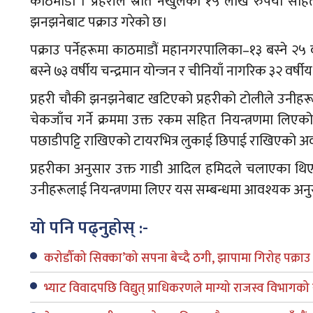
काठमाडौं । प्रहरीले स्रोत नखुलेको १५ लाख रुपैयाँ स
झनझनेबाट पक्राउ गरेको छ।
पक्राउ पर्नेहरूमा काठमाडौं महानगरपालिका–१३ बस्ने २
बस्ने ७३ वर्षीय चन्द्रमान योन्जन र चीनियाँ नागरिक ३२ वर्ष
प्रहरी चौकी झनझनेबाट खटिएको प्रहरीको टोलीले उनीहरूल
चेकजाँच गर्ने क्रममा उक्त रकम सहित नियन्त्रणमा लिएको
पछाडीपट्टि राखिएको टायरभित्र लुकाई छिपाई राखिएको अव
प्रहरीका अनुसार उक्त गाडी आदिल हमिदले चलाएका थिए भ
उनीहरूलाई नियन्त्रणमा लिएर यस सम्बन्धमा आवश्यक अनुस
यो पनि पढ्नुहोस् :-
करोडौँको सिक्का’को सपना बेच्दै ठगी, झापामा गिरोह पक्राउ
भ्याट विवादपछि विद्युत् प्राधिकरणले माग्यो राजस्व विभागको