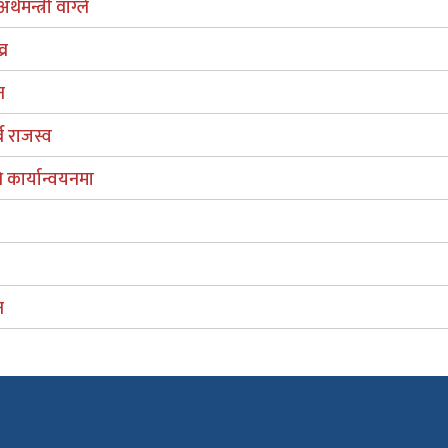
मन्त्री वाग्ले
्र
न
ब राजस्व
ि कार्यान्वयनमा
न