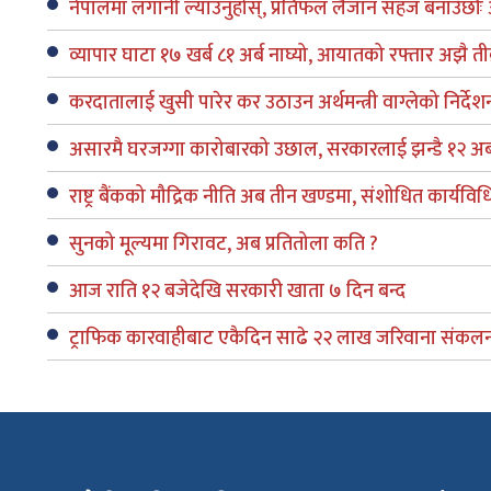
नेपालमा लगानी ल्याउनुहोस्, प्रतिफल लैजान सहज बनाउँछौंः अर्थ
व्यापार घाटा १७ खर्ब ८१ अर्ब नाघ्यो, आयातको रफ्तार अझै तीव
करदातालाई खुसी पारेर कर उठाउन अर्थमन्त्री वाग्लेको निर्देश
असारमै घरजग्गा कारोबारको उछाल, सरकारलाई झन्डै १२ अर्
राष्ट्र बैंकको मौद्रिक नीति अब तीन खण्डमा, संशोधित कार्यविध
सुनको मूल्यमा गिरावट, अब प्रतितोला कति ?
आज राति १२ बजेदेखि सरकारी खाता ७ दिन बन्द
ट्राफिक कारवाहीबाट एकैदिन साढे २२ लाख जरिवाना संकल