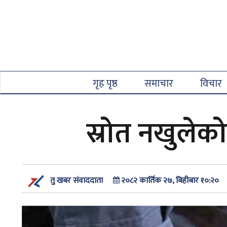
गृह पृष्ठ
समाचार
विचार
स्रोत नखुलेक
२०८२ कार्तिक २७, बिहीबार १०:२०
तु खबर संवाददाता