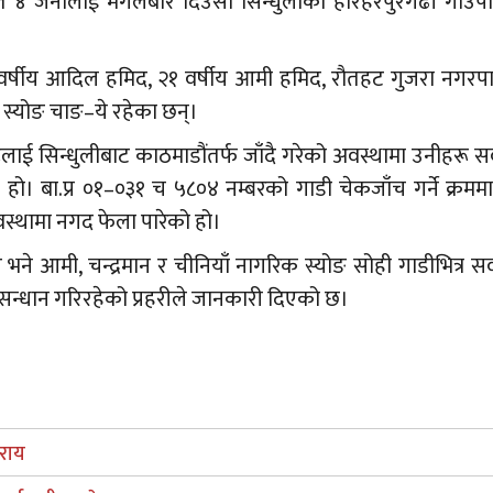
हित ४ जनालाई मंगलबार दिउँसो सिन्धुलीको हरिहरपुरगढी गाउँ
५ वर्षीय आदिल हमिद, २१ वर्षीय आमी हमिद, रौतहट गुजरा नगर
ीय स्योङ चाङ–ये रहेका छन्।
ाई सिन्धुलीबाट काठमाडौंतर्फ जाँदै गरेको अवस्थामा उनीहरू स
 हो। बा.प्र ०१–०३१ च ५८०४ नम्बरको गाडी चेकजाँच गर्ने क्रमम
स्थामा नगद फेला पारेको हो।
ने आमी, चन्द्रमान र चीनियाँ नागरिक स्योङ सोही गाडीभित्र स
न्धान गरिरहेको प्रहरीले जानकारी दिएको छ।
 राय