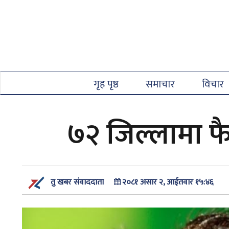
गृह पृष्ठ
समाचार
विचार
७२ जिल्लामा फैल
२०८१ असार २, आईतवार १५:४६
तु खबर संवाददाता