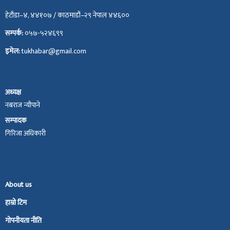
हेटौंडा–४, ४४१०७ / काठमाडौं–२९ नेपाल ४४६००
सम्पर्क:
०५७-५२४६९९
इमेल:
tukhabar@gmail.com
अध्यक्ष
नबराज न्यौपाने
सम्पादक
गिरिजा अधिकारी
About us
हाम्रो टिम
गोपनीयता नीति