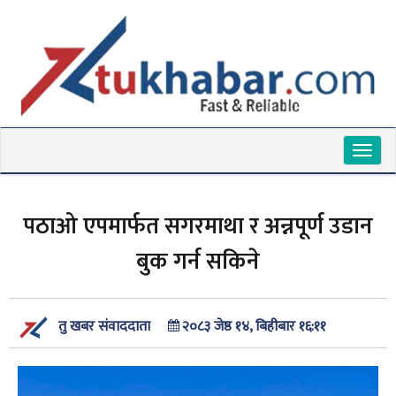
Toggl
naviga
पठाओ एपमार्फत सगरमाथा र अन्नपूर्ण उडान
बुक गर्न सकिने
२०८३ जेष्ठ १४, बिहीबार १६:११
तु खबर संवाददाता