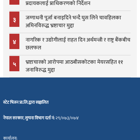
प्रदायकलाई प्राधिकरणको निर्देशन
जग्गाधनी पूर्जा बनाइदिने भन्दै घुस लिने चावहिलका
३
अमिनविरुद्ध भ्रष्टाचार मुद्दा
नागरिक र उद्योगीलाई राहत दिन अर्थमन्त्री र राष्ट्र बैंकबीच
४
छलफल
भ्रष्टाचारको आरोपमा आठबीसकोटका मेयरसहित ११
५
जनाविरुद्ध मुद्दा
स्टेट भिजन प्रा.लि.द्वारा सञ्चालित
नेपाल सरकार, सुचना विभाग दर्ता नं:
२९/०७३/०७४
कार्यालय: