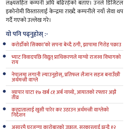
लक्ष्यसहित कम्पनी अघि बढिरहेको बताए। उनले डिजिटल
इकोनोमी विस्तारलाई केन्द्रमा राख्दै कम्पनीले नयाँ सेवा थप
गर्दै गएको उल्लेख गरे।
यो पनि पढ्नुहोस् :-
करोडौँको सिक्का’को सपना बेच्दै ठगी, झापामा गिरोह पक्राउ
भ्याट विवादपछि विद्युत् प्राधिकरणले माग्यो राजस्व विभागको
राय
नेपालमा लगानी ल्याउनुहोस्, प्रतिफल लैजान सहज बनाउँछौंः
अर्थमन्त्री वाग्ले
व्यापार घाटा १७ खर्ब ८१ अर्ब नाघ्यो, आयातको रफ्तार अझै
तीव्र
करदातालाई खुसी पारेर कर उठाउन अर्थमन्त्री वाग्लेको
निर्देशन
असारमै घरजग्गा कारोबारको उछाल, सरकारलाई झन्डै १२