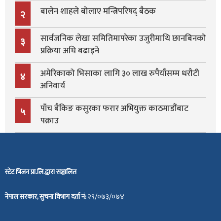
बालेन शाहले बोलाए मन्त्रिपरिषद् बैठक
२
सार्वजनिक लेखा समितिमापरेका उजुरीमाथि छानबिनको
३
प्रक्रिया अघि बढाइने
अमेरिकाको भिसाका लागि ३० लाख रुपैयाँसम्म धरौटी
४
अनिवार्य
पाँच बैंकिङ कसुरका फरार अभियुक्त काठमाडौंबाट
५
पक्राउ
स्टेट भिजन प्रा.लि.द्वारा सञ्चालित
नेपाल सरकार, सुचना विभाग दर्ता नं:
२९/०७३/०७४