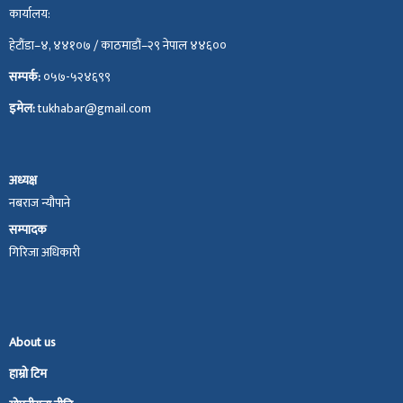
कार्यालय:
हेटौंडा–४, ४४१०७ / काठमाडौं–२९ नेपाल ४४६००
सम्पर्क:
०५७-५२४६९९
इमेल:
tukhabar@gmail.com
अध्यक्ष
नबराज न्यौपाने
सम्पादक
गिरिजा अधिकारी
About us
हाम्रो टिम